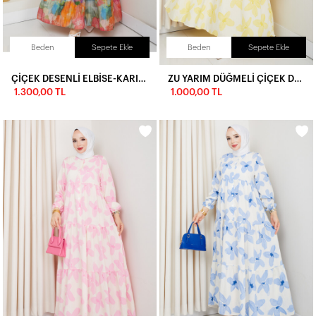
Beden
Sepete Ekle
Beden
Sepete Ekle
ÇİÇEK DESENLİ ELBİSE-KARIŞIK RENK
ZU YARIM DÜĞMELİ ÇİÇEK DESEN ELBİSE-SARI
1.300,00 TL
1.000,00 TL