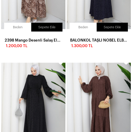
Beden
Sepete Ekle
Beden
Sepete Ekle
2398 Mango Desenli Salaş Elbise-Kahve
BALONKOL TAŞLI NOBEL ELBİSE - LACİVERT
1.200,00 TL
1.300,00 TL