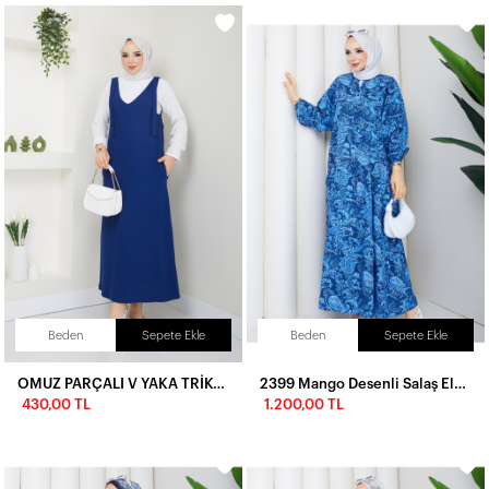
Beden
Sepete Ekle
Beden
Sepete Ekle
OMUZ PARÇALI V YAKA TRİKO JİLE- SAKS MAVİ
2399 Mango Desenli Salaş Elbise-Lacivert
430,00 TL
1.200,00 TL