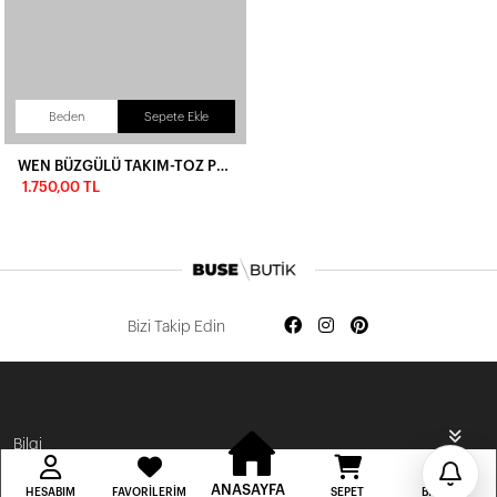
Beden
Sepete Ekle
WEN BÜZGÜLÜ TAKIM-TOZ PEMBE
İlk Siparişine Özel %5 İndirim
1.750,00 TL
3000 TL VE ÜZERİ ÜCRETSİZ KARGO
300 TL DEN BAŞLAYAN FİYATLAR
Bizi Takip Edin
ANASAYFA
HESABIM
FAVORILERIM
SEPET
BILDIRIM