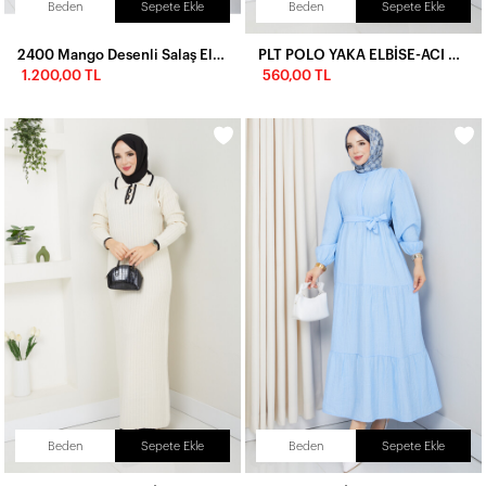
Beden
Sepete Ekle
Beden
Sepete Ekle
2400 Mango Desenli Salaş Elbise
PLT POLO YAKA ELBİSE-ACI KAHVE
1.200,00 TL
560,00 TL
Beden
Sepete Ekle
Beden
Sepete Ekle