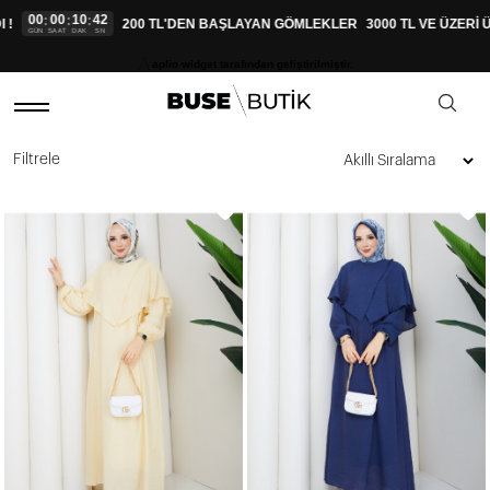
10
40
:
:
200 TL'DEN BAŞLAYAN GÖMLEKLER
3000 TL VE ÜZERİ ÜCRETSİZ
DAK
SN
aplio widget tarafından geliştirilmiştir.
Filtrele