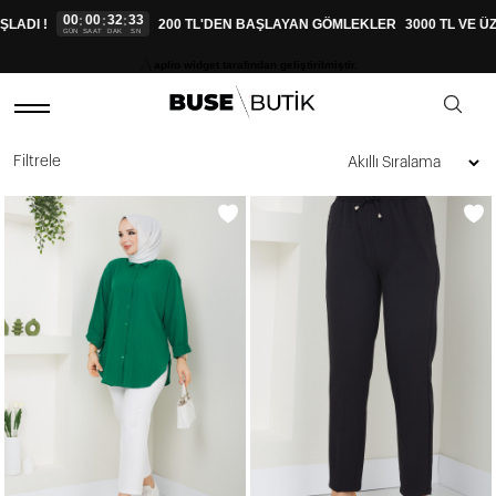
00
00
32
32
:
:
:
I !
200 TL'DEN BAŞLAYAN GÖMLEKLER
3000 TL VE ÜZERİ
GÜN
SAAT
DAK
SN
aplio widget tarafından geliştirilmiştir.
Filtrele