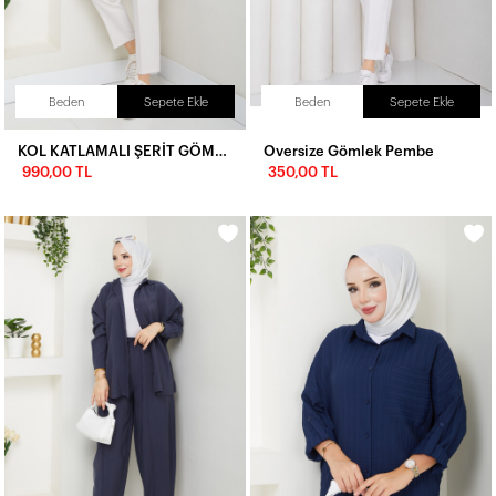
Beden
Sepete Ekle
Beden
Sepete Ekle
KOL KATLAMALI ŞERİT GÖMLEK KOMBİN-LACİVERT
Oversize Gömlek Pembe
990,00 TL
350,00 TL