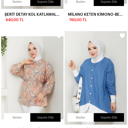
Beden
Sepete Ekle
Beden
Sepete Ekle
ŞERİT DETAY KOL KATLAMALI GÖMLEK-YEŞİL
MİLANO KETEN KİMONO-BEBE MAVİ
640,00 TL
760,00 TL
Beden
Sepete Ekle
Beden
Sepete Ekle