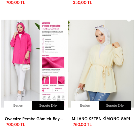
700,00 TL
350,00 TL
Beden
Sepete Ekle
Beden
Sepete Ekle
Oversize Pembe Gömlek-Beyaz kumaş pantolon
MİLANO KETEN KİMONO-SARI
700,00 TL
760,00 TL