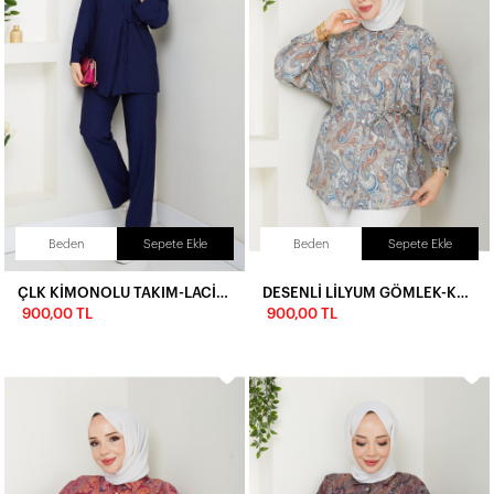
Beden
Sepete Ekle
Beden
Sepete Ekle
ÇLK KİMONOLU TAKIM-LACİVERT
DESENLİ LİLYUM GÖMLEK-KREM
900,00 TL
900,00 TL