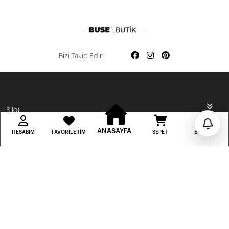
İlk Siparişine Özel %5 İndirim
Bizi Takip Edin
3000 TL VE ÜZERİ ÜCRETSİZ KARGO
300 TL DEN BAŞLAYAN FİYATLAR
Bilgi
ANASAYFA
HESABIM
FAVORILERIM
SEPET
BILDIRIM
Hesabım
Hızlı Erişim
BUSE BUTİK