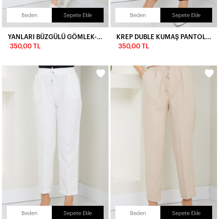
Beden
Sepete Ekle
Beden
Sepete Ekle
YANLARI BÜZGÜLÜ GÖMLEK-ZÜMRÜT YEŞİLİ
KREP DUBLE KUMAŞ PANTOLON-SİYAH
350,00 TL
350,00 TL
Beden
Sepete Ekle
Beden
Sepete Ekle