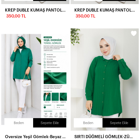
KREP DUBLE KUMAŞ PANTOLON-BEYAZ
KREP DUBLE KUMAŞ PANTOLON-KREM
350,00 TL
350,00 TL
Beden
Sepete Ekle
Beden
Sepete Ekle
Oversize Yeşil Gömlek-Beyaz kumaş pantolon
SIRTI DÜĞMELİ GÖMLEK-ZÜMRÜT YEŞİLİ