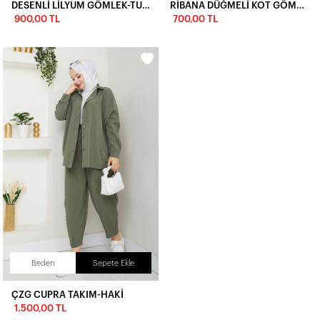
DESENLİ LİLYUM GÖMLEK-TURUNCU
RİBANA DÜĞMELİ KOT GÖMLEK-MAVİ
900,00 TL
700,00 TL
Beden
Sepete Ekle
ÇZG CUPRA TAKIM-HAKİ
1.500,00 TL