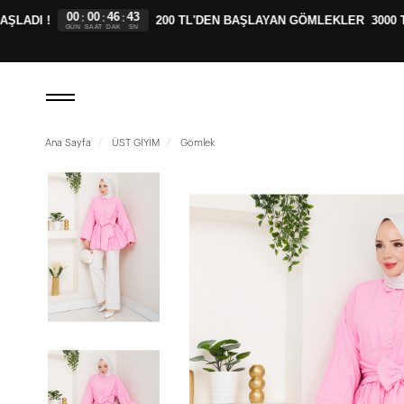
00
00
46
42
:
:
:
ADI !
200 TL'DEN BAŞLAYAN GÖMLEKLER
3000 TL
GÜN
SAAT
DAK
SN
Ana Sayfa
ÜST GİYİM
Gömlek