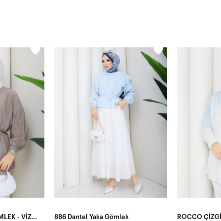
ÇİLEK NERVÜRLÜ GÖMLEK - VİZON
886 Dantel Yaka Gömlek