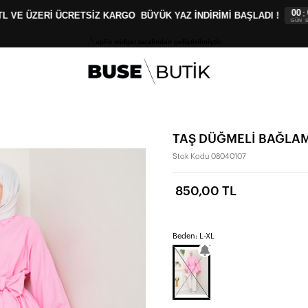
00
00
:
:
 VE ÜZERİ ÜCRETSİZ KARGO
BÜYÜK YAZ İNDİRİMİ BAŞLADI !
GÜN
SAAT
aplio widget tarafından geliştirilmiştir.
TAŞ DÜĞMELİ BAĞLA
Stok Kodu
08040107
850,00 TL
Beden: L-XL