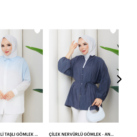
860,0
ROCCO ÇİZGİLİ TAŞLI GÖMLEK - BEBEMAVİ
ÇİLEK NERVÜRLÜ GÖMLEK - ANTRASİT