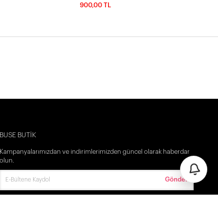
900,00 TL
İlk Siparişine Özel %5 İndirim
3000 TL VE ÜZERİ ÜCRETSİZ KARGO
300 TL DEN BAŞLAYAN FİYATLAR
BUSE BUTİK
Kampanyalarımızdan ve indirimlerimizden güncel olarak haberdar
olun.
Gönder