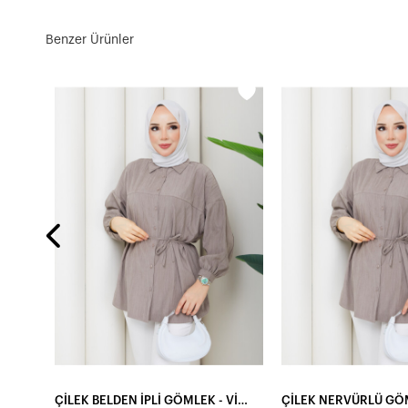
Benzer Ürünler
ŞERİT DETAY KOL KATLAMALI GÖMLEK-BEYAZ
ÇİLEK BELDEN İPLİ GÖMLEK - VİZON