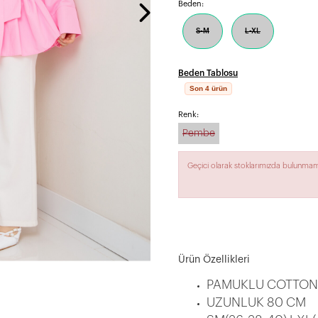
Beden:
S-M
L-XL
Beden Tablosu
Son 4 ürün
Renk:
Pembe
Geçici olarak stoklarımızda bulunmam
Ürün Özellikleri
PAMUKLU COTTON
UZUNLUK 80 CM