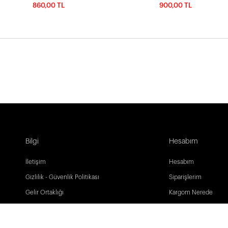
860,00 TL
900,00 TL
Bilgi
Hesabım
İletişim
Hesabım
Gizlilik - Güvenlik Politikası
Siparişlerim
Gelir Ortaklığı
Kargom Nerede
Sık Sorulan Sorular
Favori Listem