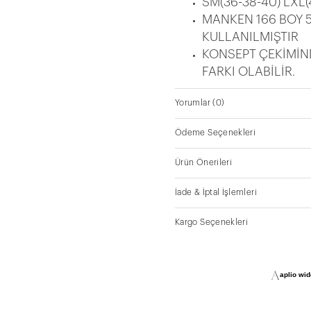
SM(36-38-40) LXL
MANKEN 166 BOY 5
KULLANILMIŞTIR
KONSEPT ÇEKİMİN
FARKI OLABİLİR.
Yorumlar
(0)
Ödeme Seçenekleri
Ürün Önerileri
İade & İptal İşlemleri
Kargo Seçenekleri
aplio widg