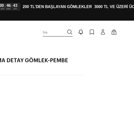
46
42
:
200 TL'DEN BAŞLAYAN GÖMLEKLER
3000 TL VE ÜZERİ ÜCR
DAK
SN
Ara
0
MA DETAY GÖMLEK-PEMBE