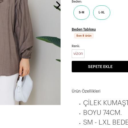
Beden:
S-M
L-XL
Beden Tablosu
Son 8 ürün
Renk:
vizon
SEPETE EKLE
Ürün Özellikleri
ÇİLEK KUMAŞT
BOYU 74CM.
SM - LXL BEDE