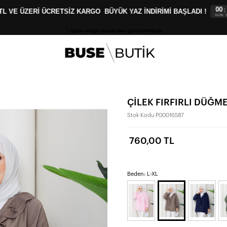
00
00
:
:
 VE ÜZERİ ÜCRETSİZ KARGO
BÜYÜK YAZ İNDİRİMİ BAŞLADI !
GÜN
SAAT
aplio widget tarafından geliştirilmiştir.
ÇİLEK FIRFIRLI DÜĞME
Stok Kodu
P00016587
760,00 TL
Beden: L-XL