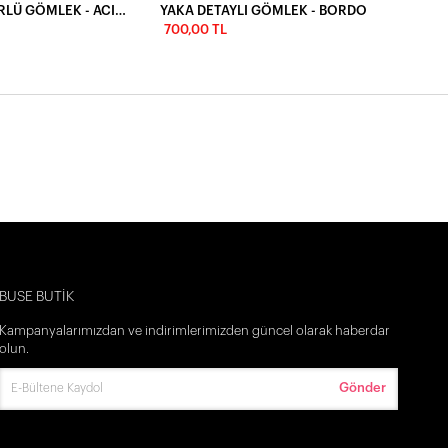
ÇİLEK NERVÜRLÜ GÖMLEK - ACI KAHVE
YAKA DETAYLI GÖMLEK - BORDO
700,00 TL
BUSE BUTİK
Kampanyalarımızdan ve indirimlerimizden güncel olarak haberdar
İlk Siparişine Özel %5 İndirim
olun.
3000 TL VE ÜZERİ ÜCRETSİZ KARGO
Gönder
300 TL DEN BAŞLAYAN FİYATLAR