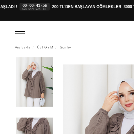
00
00
41
55
:
:
:
ADI !
200 TL'DEN BAŞLAYAN GÖMLEKLER
3000 TL
GÜN
SAAT
DAK
SN
Ana Sayfa
ÜST GİYİM
Gömlek