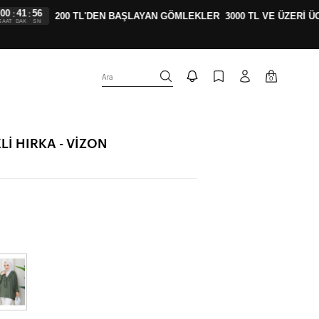
41
55
:
200 TL'DEN BAŞLAYAN GÖMLEKLER
3000 TL VE ÜZERİ ÜCR
DAK
SN
Ara
0
Lİ HIRKA - VİZON