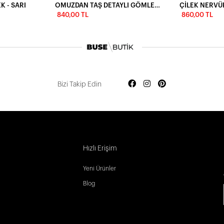
K - SARI
OMUZDAN TAŞ DETAYLI GÖMLEK - YEŞİL
840,00 TL
860,00 TL
Bizi Takip Edin
Hızlı Erişim
Yeni Ürünler
Blog