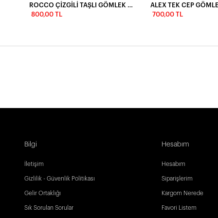
ROCCO ÇİZGİLİ TAŞLI GÖMLEK - VİZON
ALEX TEK CEP GÖMLE
800,00 TL
700,00 TL
Bilgi
Hesabım
İletişim
Hesabım
Gizlilik - Güvenlik Politikası
Siparişlerim
Gelir Ortaklığı
Kargom Nerede
Sık Sorulan Sorular
Favori Listem