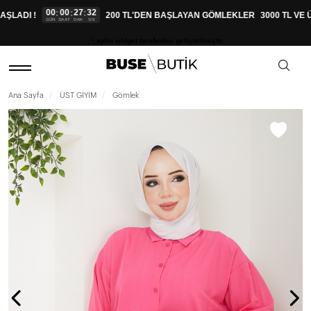
00
00
27
31
:
:
:
ŞLADI !
200 TL'DEN BAŞLAYAN GÖMLEKLER
3000 TL VE Ü
GÜN
SAAT
DAK
SN
aplio widget tarafından geliştirilmiştir.
Ana Sayfa
ÜST GİYİM
Gömlek