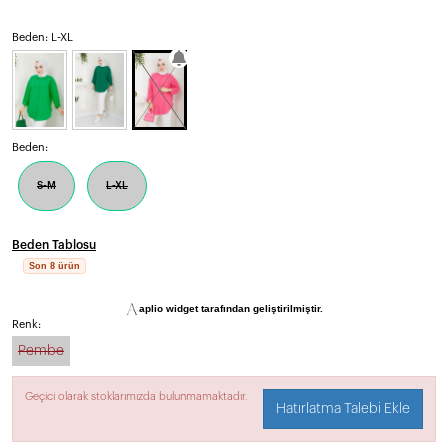
Beden: L-XL
Beden:
S-M
L-XL
Beden Tablosu
Son 8 ürün
aplio widget tarafından geliştirilmiştir.
Renk:
Pembe
Geçici olarak stoklarımızda bulunmamaktadır.
Hatırlatma Talebi Ekle