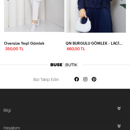
Oversize Yeşil Gömlek
QN BURGULU GÖMLEK - LACİVERT
350,00 TL
660,00 TL
Bizi Takip Edin
Bilgi
Hesabım