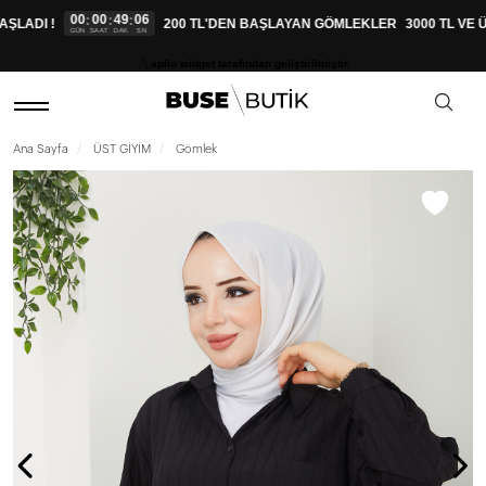
00
00
49
05
:
:
:
LADI !
200 TL'DEN BAŞLAYAN GÖMLEKLER
3000 TL VE Ü
GÜN
SAAT
DAK
SN
aplio widget tarafından geliştirilmiştir.
Ana Sayfa
ÜST GİYİM
Gömlek