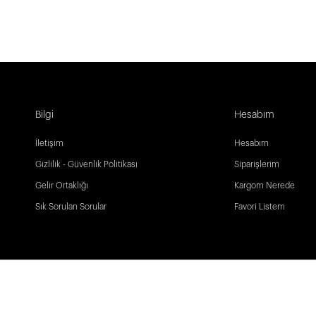
Bilgi
Hesabım
İletişim
Hesabım
Gizlilik - Güvenlik Politikası
Siparişlerim
Gelir Ortaklığı
Kargom Nerede
Sık Sorulan Sorular
Favori Listem