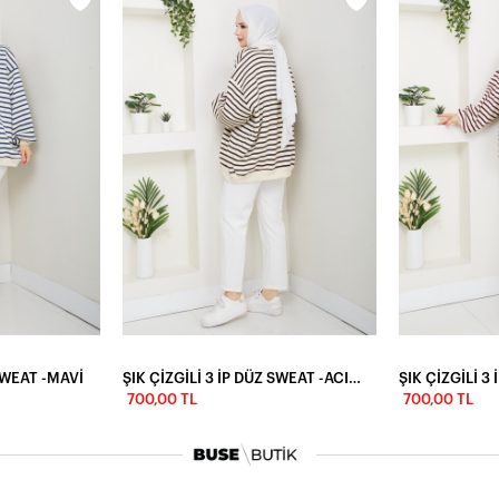
 SWEAT -MAVİ
ŞIK ÇİZGİLİ 3 İP DÜZ SWEAT -ACI KAHVE
700,00 TL
700,00 TL