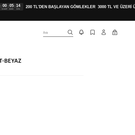
0
05
13
:
:
200 TL'DEN BAŞLAYAN GÖMLEKLER
3000 TL VE ÜZERİ Ü
AT
DAK
SN
Ara
0
T-BEYAZ