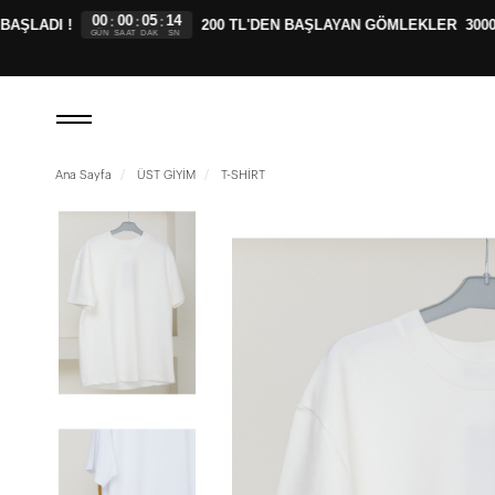
00
00
05
13
:
:
:
ŞLADI !
200 TL'DEN BAŞLAYAN GÖMLEKLER
3000 
GÜN
SAAT
DAK
SN
Ana Sayfa
ÜST GİYİM
T-SHİRT