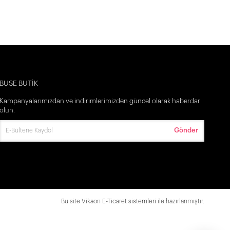
BUSE BUTİK
Kampanyalarımızdan ve indirimlerimizden güncel olarak haberdar
olun.
Gönder
İlk Siparişine Özel %5 İndirim
3000 TL VE ÜZERİ ÜCRETSİZ KARGO
Bu site
Vikaon E-Ticaret sistemleri
ile hazırlanmıştır.
300 TL DEN BAŞLAYAN FİYATLAR