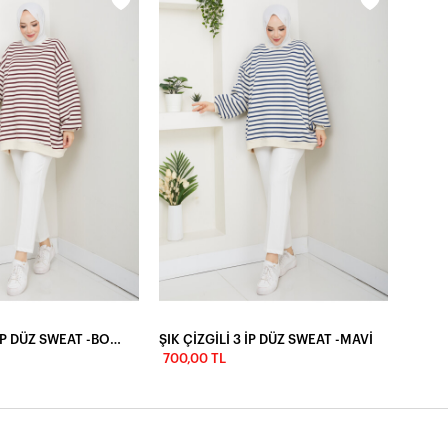
ŞIK ÇİZGİLİ 3 İP DÜZ SWEAT -BORDO
ŞIK ÇİZGİLİ 3 İP DÜZ SWEAT -MAVİ
700,00 TL
700,0