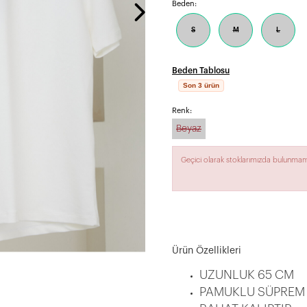
Beden:
S
M
L
Beden Tablosu
Son 3 ürün
Renk:
Beyaz
Geçici olarak stoklarımızda bulunmam
Ürün Özellikleri
UZUNLUK 65 CM
PAMUKLU SÜPREM