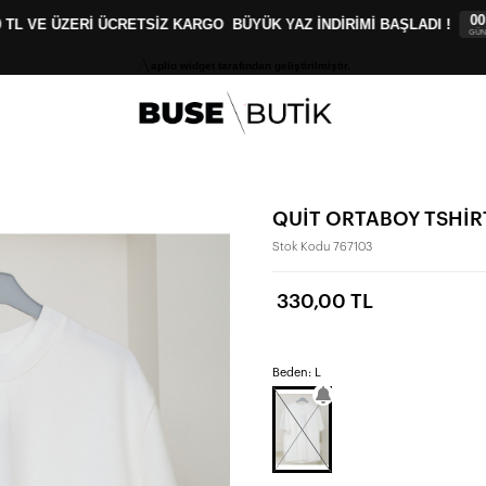
00
0
:
TL VE ÜZERİ ÜCRETSİZ KARGO
BÜYÜK YAZ İNDİRİMİ BAŞLADI !
GÜN
SA
aplio widget tarafından geliştirilmiştir.
QUİT ORTABOY TSHİR
Stok Kodu
767103
330,00 TL
Beden: L