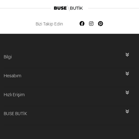
Bizi Takip Edin
Bilgi
Hesabım
Hızlı Erişim
BUSE BUTİK
İlk Siparişine Özel %5 İndirim
3000 TL VE ÜZERİ ÜCRETSİZ KARGO