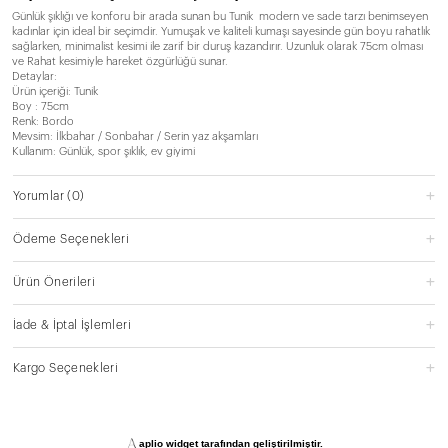
Günlük şıklığı ve konforu bir arada sunan bu Tunik modern ve sade tarzı benimseyen
kadınlar için ideal bir seçimdir. Yumuşak ve kaliteli kumaşı sayesinde gün boyu rahatlık
sağlarken, minimalist kesimi ile zarif bir duruş kazandırır. Uzunluk olarak 75cm olması
ve Rahat kesimiyle hareket özgürlüğü sunar.
Detaylar:
Ürün içeriği: Tunik
Boy : 75cm
Renk: Bordo
Mevsim: İlkbahar / Sonbahar / Serin yaz akşamları
Kullanım: Günlük, spor şıklık, ev giyimi
Yorumlar
(0)
Ödeme Seçenekleri
Ürün Önerileri
İade & İptal İşlemleri
Kargo Seçenekleri
aplio widget tarafından geliştirilmiştir.