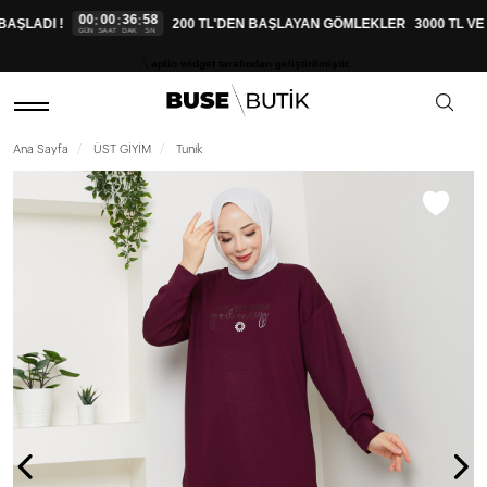
00
00
36
57
:
:
:
AŞLADI !
200 TL'DEN BAŞLAYAN GÖMLEKLER
3000 TL VE 
GÜN
SAAT
DAK
SN
aplio widget tarafından geliştirilmiştir.
Ana Sayfa
ÜST GİYİM
Tunik