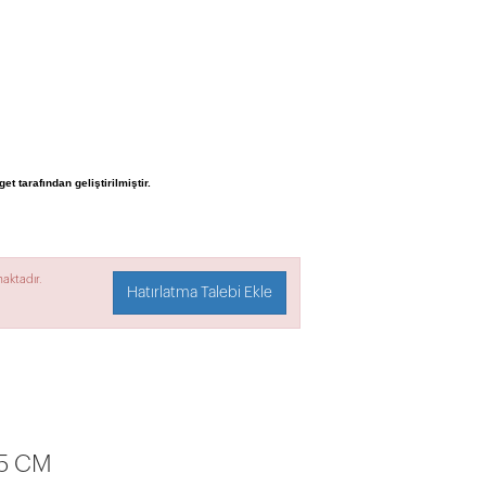
et tarafından geliştirilmiştir.
aktadır.
Hatırlatma Talebi Ekle
5 CM