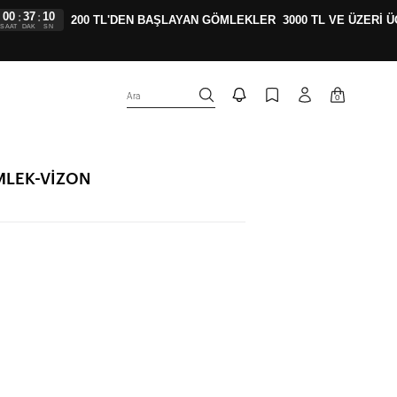
37
09
:
200 TL'DEN BAŞLAYAN GÖMLEKLER
3000 TL VE ÜZERİ ÜCR
DAK
SN
Ara
0
MLEK-VİZON