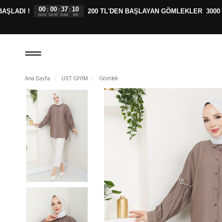
00
00
37
09
:
:
:
ADI !
200 TL'DEN BAŞLAYAN GÖMLEKLER
3000 TL
GÜN
SAAT
DAK
SN
Ana Sayfa
ÜST GİYİM
Gömlek