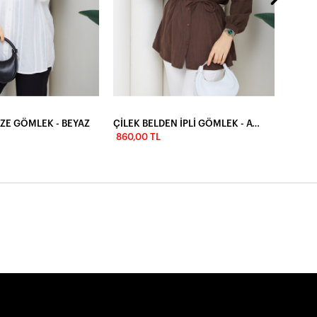
İZE GÖMLEK - BEYAZ
ÇİLEK BELDEN İPLİ GÖMLEK - ACI KAHVE
860,00 TL