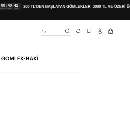
40
41
:
200 TL'DEN BAŞLAYAN GÖMLEKLER
3000 TL VE ÜZERİ ÜCR
DAK
SN
Ara
0
L GÖMLEK-HAKİ