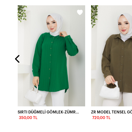
OMUZDAN TAŞ DETAYLI GÖMLEK - SİYAH
SIRTI DÜĞMELİ GÖMLEK-ZÜMRÜT YEŞİLİ
ZR MODEL TENSEL G
350,00 TL
720,00 TL