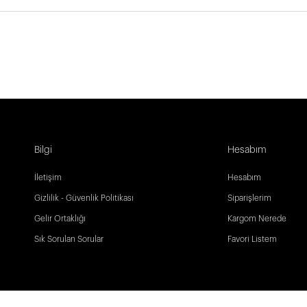
Bilgi
Hesabım
İletişim
Hesabım
Gizlilik - Güvenlik Politikası
Siparişlerim
Gelir Ortaklığı
Kargom Nerede
Sık Sorulan Sorular
Favori Listem