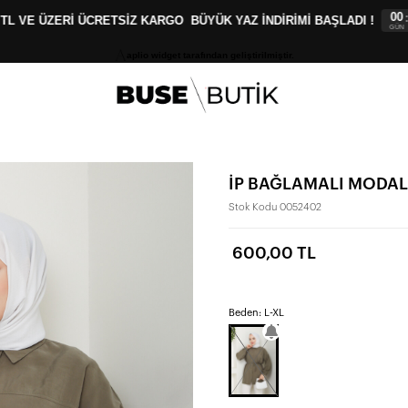
00
00
:
:
 VE ÜZERİ ÜCRETSİZ KARGO
BÜYÜK YAZ İNDİRİMİ BAŞLADI !
GÜN
SAAT
aplio widget tarafından geliştirilmiştir.
İP BAĞLAMALI MODA
Stok Kodu
0052402
600,00 TL
Beden: L-XL