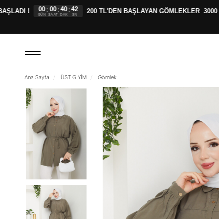
00
00
40
41
:
:
:
ADI !
200 TL'DEN BAŞLAYAN GÖMLEKLER
3000 TL
GÜN
SAAT
DAK
SN
Ana Sayfa
ÜST GİYİM
Gömlek