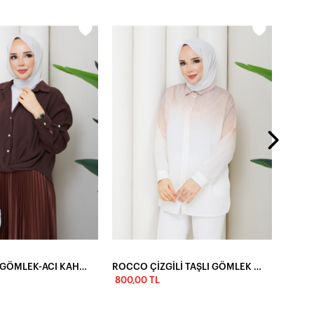
800,0
QN BURGULU GÖMLEK-ACI KAHVE
ROCCO ÇİZGİLİ TAŞLI GÖMLEK - VİZON
800,00 TL