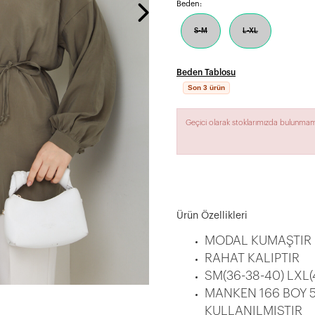
Beden:
S-M
L-XL
Beden Tablosu
Son 3 ürün
Geçici olarak stoklarımızda bulunmam
Ürün Özellikleri
MODAL KUMAŞTIR
RAHAT KALIPTIR
SM(36-38-40) LXL
MANKEN 166 BOY 5
KULLANILMIŞTIR