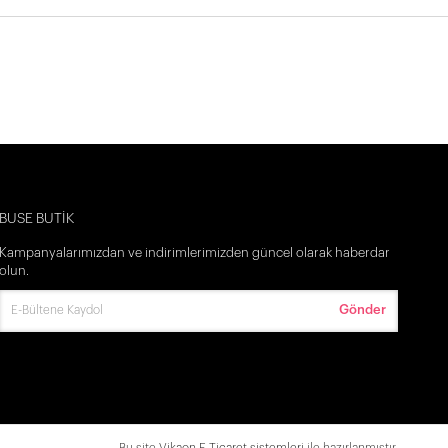
BUSE BUTİK
Kampanyalarımızdan ve indirimlerimizden güncel olarak haberdar
olun.
Gönder
İlk Siparişine Özel %5 İndirim
3000 TL VE ÜZERİ ÜCRETSİZ KARGO
Bu site
Vikaon E-Ticaret sistemleri
ile hazırlanmıştır.