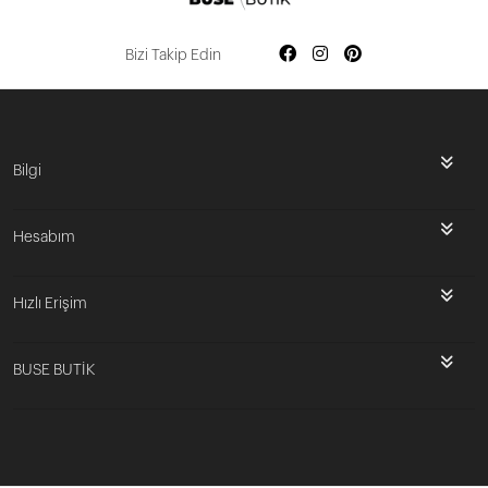
Bizi Takip Edin
Bilgi
Hesabım
Hızlı Erişim
BUSE BUTİK
İlk Siparişine Özel %5 İndirim
3000 TL VE ÜZERİ ÜCRETSİZ KARGO
300 TL DEN BAŞLAYAN FİYATLAR