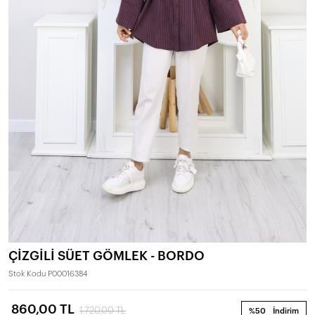
ÇİZGİLİ SÜET GÖMLEK - BORDO
Stok Kodu
P00016384
860,00 TL
1.720,00 TL
%50
İndirim