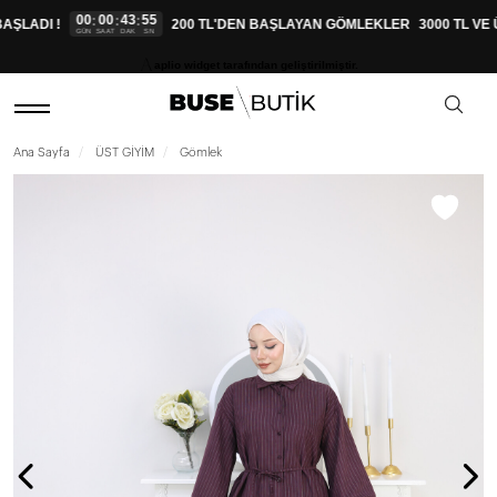
00
00
43
54
:
:
:
ŞLADI !
200 TL'DEN BAŞLAYAN GÖMLEKLER
3000 TL VE 
GÜN
SAAT
DAK
SN
aplio widget tarafından geliştirilmiştir.
Ana Sayfa
ÜST GİYİM
Gömlek