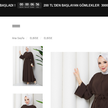
00
00
06
55
:
:
:
LADI !
200 TL'DEN BAŞLAYAN GÖMLEKLER
3000 T
GÜN
SAAT
DAK
SN
Ana Sayfa
ELBİSE
ELBİSE