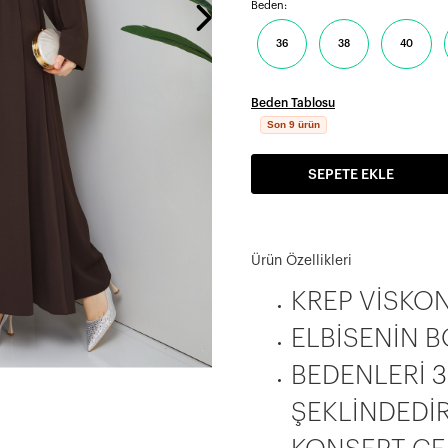
Beden:
36
38
40
Beden Tablosu
Son 9 ürün
SEPETE EKLE
Ürün Özellikleri
KREP VİSKO
ELBİSENİN B
BEDENLERİ
3
ŞEKLİNDEDİR