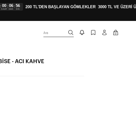
06
55
:
:
200 TL'DEN BAŞLAYAN GÖMLEKLER
3000 TL VE ÜZERİ ÜC
T
DAK
SN
Ara
0
İSE - ACI KAHVE