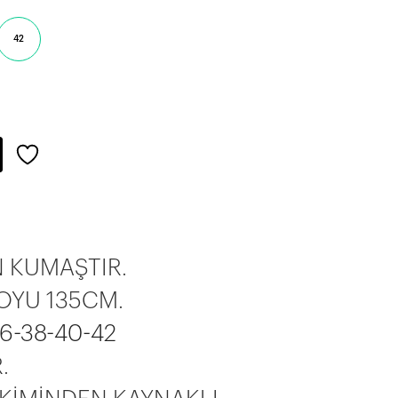
42
N KUMAŞTIR.
OYU 135CM.
6-38-40-42
.