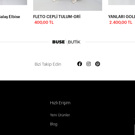
alaş Elbise
FLETO CEPLİ TULUM-GRİ
400,00 TL
2.400,00 TL
Bizi Takip Edin
Hızlı Erişim
Yeni Ürünler
Blog