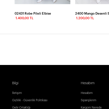
02431 Robe Pileli Elbise
2400 Mango Desenli S
1.400,00 TL
1.200,00 TL
Bilgi
Hesabım
İletişim
Hesabım
Gizlilik - Güvenlik Politikası
Siparişlerim
Gelir Ortaklığı
Kargom Nerede