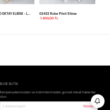
YANLARI GOLD DETAY ELBİSE - LACİVERT
02432 Robe Pileli Elbise
1.400,00 TL
İlk Siparişine Özel %5 İndirim
3000 TL VE ÜZERİ ÜCRETSİZ KARGO
300 TL DEN BAŞLAYAN FİYATLAR
BUSE BUTİK
Kampanyalarımızdan ve indirimlerimizden güncel olarak haberdar
olun.
Gönder