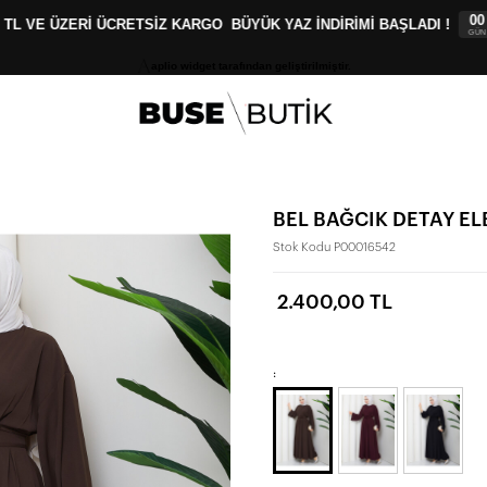
00
00
:
L VE ÜZERİ ÜCRETSİZ KARGO
BÜYÜK YAZ İNDİRİMİ BAŞLADI !
GÜN
SAA
aplio widget tarafından geliştirilmiştir.
BEL BAĞCIK DETAY ELB
Stok Kodu
P00016542
2.400,00 TL
: