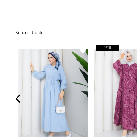
Benzer Ürünler
YENI
2399 Mango Desenli Salaş Elbise-Lacivert