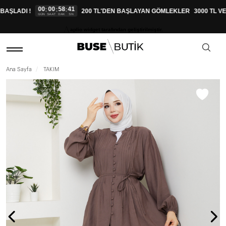
00
00
58
41
:
:
:
AŞLADI !
200 TL'DEN BAŞLAYAN GÖMLEKLER
3000 TL VE
GÜN
SAAT
DAK
SN
aplio widget tarafından geliştirilmiştir.
Ana Sayfa
TAKIM