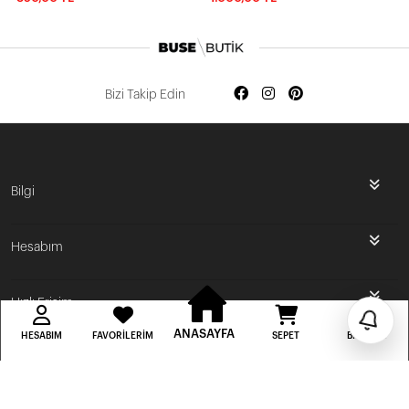
Bizi Takip Edin
İlk Siparişine Özel %5 İndirim
Bilgi
3000 TL VE ÜZERİ ÜCRETSİZ KARGO
Hesabım
300 TL DEN BAŞLAYAN FİYATLAR
Hızlı Erişim
ANASAYFA
HESABIM
FAVORILERIM
SEPET
BILDIRIM
BUSE BUTİK