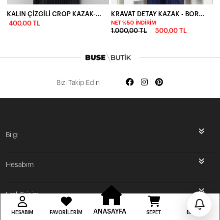
KALIN ÇİZGİLİ CROP KAZAK-SİYAH
KRAVAT DETAY KAZAK - BORDO
400,00 TL
NET %50 İNDIRIM
1.000,00 TL
500,00 TL
Bizi Takip Edin
İlk Siparişine Özel %5 İndirim
Bilgi
3000 TL VE ÜZERİ ÜCRETSİZ KARGO
Hesabım
300 TL DEN BAŞLAYAN FİYATLAR
Hızlı Erişim
ANASAYFA
HESABIM
FAVORILERIM
SEPET
BILDIRIM