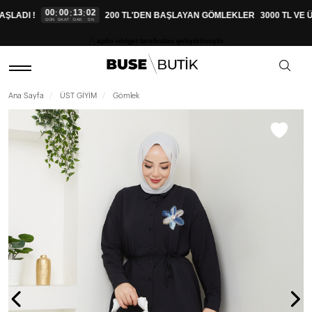
00
00
13
01
:
:
:
LADI !
200 TL'DEN BAŞLAYAN GÖMLEKLER
3000 TL VE Ü
GÜN
SAAT
DAK
SN
aplio widget tarafından geliştirilmiştir.
Ana Sayfa
ÜST GİYİM
Gömlek