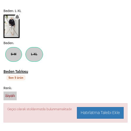
Beden: L-XL
Beden:
S-M
L-XL
Beden Tablosu
Son 5 ürün
Renk:
Siyah
Geçici olarak stoklarımızda bulunmamaktadır.
Hatırlatma Talebi Ekle