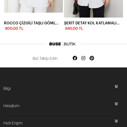
ROCCO ÇİZGİLİ TAŞLI GÖMLEK - TOZ PEMBE
ŞERİT DETAY KOL KATLAMALI GÖMLEK-BEYAZ
800,00 TL
640,00 TL
Bizi Takip Edin
Bilgi
Hesabım
Hızlı Erişim