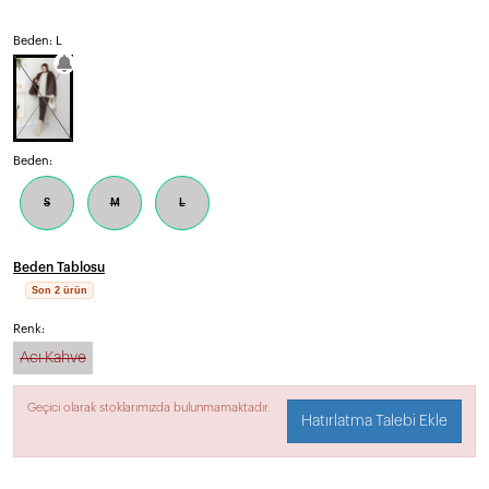
Beden: L
Beden:
S
M
L
Beden Tablosu
Son 2 ürün
Renk:
Acı Kahve
Geçici olarak stoklarımızda bulunmamaktadır.
Hatırlatma Talebi Ekle