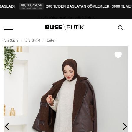
00
00
49
57
:
:
:
ŞLADI !
200 TL'DEN BAŞLAYAN GÖMLEKLER
3000 TL VE 
GÜN
SAAT
DAK
SN
aplio widget tarafından geliştirilmiştir.
Ana Sayfa
DIŞ GİYİM
Ceket