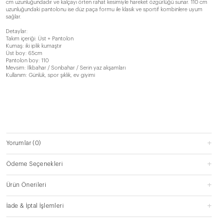
cm uzunluğundadır ve kalçayı örten rahat kesimiyle hareket özgürlüğü sunar. 110 cm
uzunluğundaki pantolonu ise düz paça formu ile klasik ve sportif kombinlere uyum
sağlar.
Detaylar:
Takım içeriği: Üst + Pantolon
Kumaş: iki iplik kumaştır
Üst boy: 65cm
Pantolon boy: 110
Mevsim: İlkbahar / Sonbahar / Serin yaz akşamları
Kullanım: Günlük, spor şıklık, ev giyimi
Yorumlar
(0)
Ödeme Seçenekleri
Ürün Önerileri
İade & İptal İşlemleri