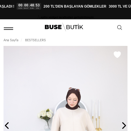
00
00
48
52
:
:
:
LADI !
200 TL'DEN BAŞLAYAN GÖMLEKLER
3000 TL VE Ü
GÜN
SAAT
DAK
SN
aplio widget tarafından geliştirilmiştir.
Ana Sayfa
BESTSELLERS