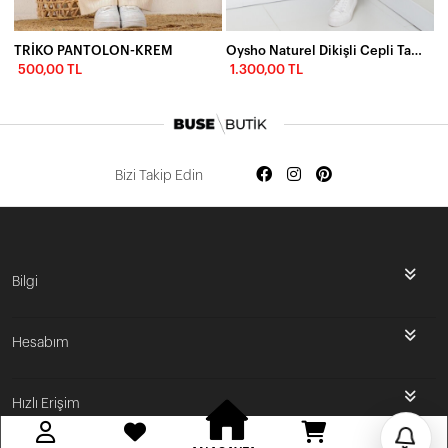
TRİKO PANTOLON-KREM
Oysho Naturel Dikişli Cepli Takım Lacivert
500,00 TL
1.300,00 TL
Bizi Takip Edin
İlk Siparişine Özel %5 İndirim
Bilgi
3000 TL VE ÜZERİ ÜCRETSİZ KARGO
Hesabım
300 TL DEN BAŞLAYAN FİYATLAR
Hızlı Erişim