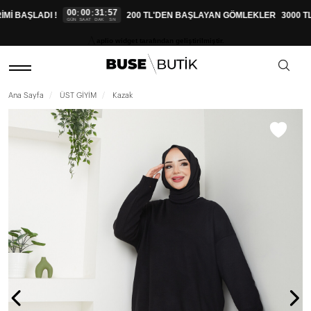
00
00
31
56
:
:
:
İ BAŞLADI !
200 TL'DEN BAŞLAYAN GÖMLEKLER
3000 TL
GÜN
SAAT
DAK
SN
aplio widget tarafından geliştirilmiştir.
Ana Sayfa
ÜST GİYİM
Kazak