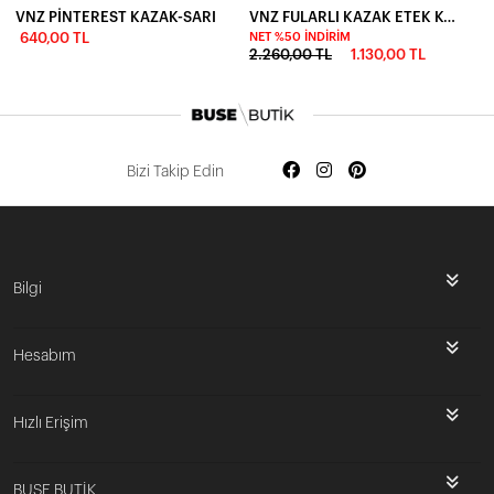
VNZ PİNTEREST KAZAK-SARI
VNZ FULARLI KAZAK ETEK KOMBİN -VİZON
640,00 TL
NET %50 İNDIRIM
2.260,00 TL
1.130,00 TL
Bizi Takip Edin
Bilgi
Hesabım
Hızlı Erişim
BUSE BUTİK