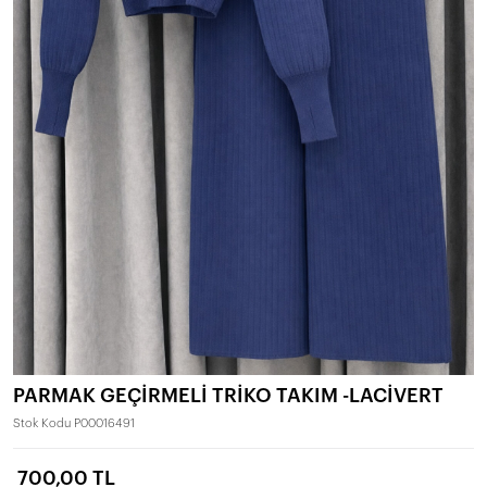
PARMAK GEÇİRMELİ TRİKO TAKIM -LACİVERT
Stok Kodu
P00016491
700,00 TL