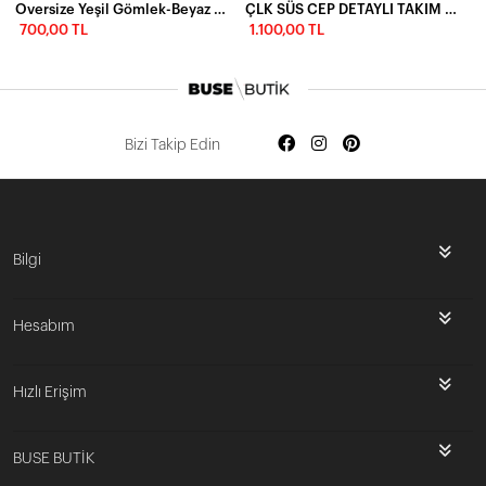
Oversize Yeşil Gömlek-Beyaz kumaş pantolon
ÇLK SÜS CEP DETAYLI TAKIM - VİZON
700,00 TL
1.100,00 TL
Bizi Takip Edin
Bilgi
Hesabım
Hızlı Erişim
BUSE BUTİK
İlk Siparişine Özel %5 İndirim