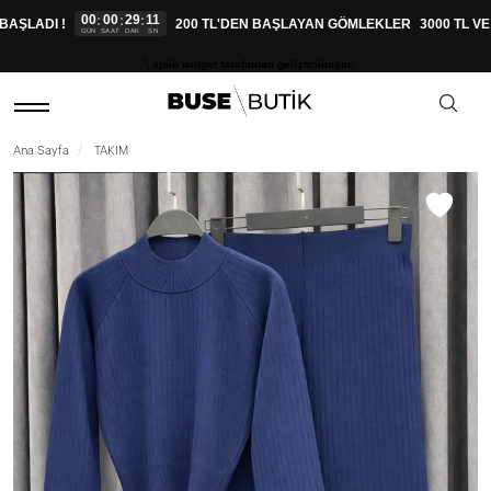
00
00
29
11
:
:
:
AŞLADI !
200 TL'DEN BAŞLAYAN GÖMLEKLER
3000 TL VE 
GÜN
SAAT
DAK
SN
aplio widget tarafından geliştirilmiştir.
Ana Sayfa
TAKIM