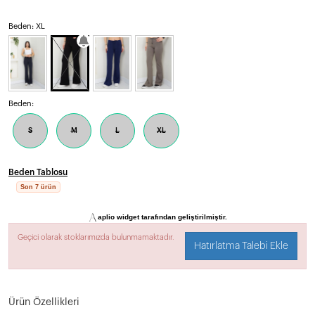
Beden: XL
Beden:
S
M
L
XL
Beden Tablosu
Son 7 ürün
Geçici olarak stoklarımızda bulunmamaktadır.
Hatırlatma Talebi Ekle
Ürün Özellikleri
MODAL KUMASTIR