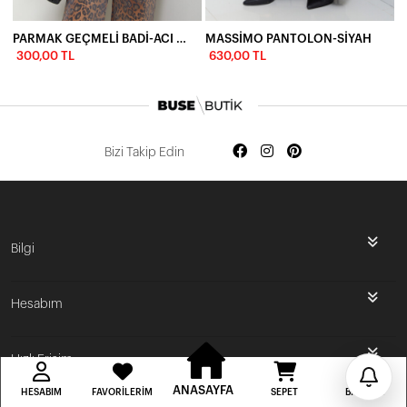
PARMAK GEÇMELİ BADİ-ACI KAHVE
MASSİMO PANTOLON-SİYAH
300,00 TL
630,00 TL
Bizi Takip Edin
İlk Siparişine Özel %5 İndirim
Bilgi
3000 TL VE ÜZERİ ÜCRETSİZ KARGO
Hesabım
300 TL DEN BAŞLAYAN FİYATLAR
Hızlı Erişim
ANASAYFA
HESABIM
FAVORILERIM
SEPET
BILDIRIM