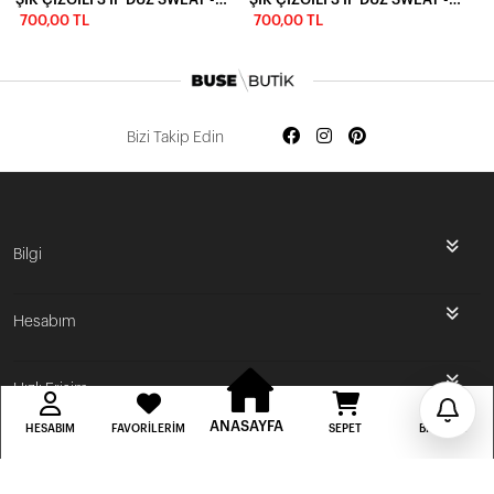
700,00 TL
700,00 TL
Bizi Takip Edin
İlk Siparişine Özel %5 İndirim
Bilgi
3000 TL VE ÜZERİ ÜCRETSİZ KARGO
Hesabım
300 TL DEN BAŞLAYAN FİYATLAR
Hızlı Erişim
ANASAYFA
HESABIM
FAVORILERIM
SEPET
BILDIRIM
BUSE BUTİK