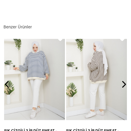
Benzer Ürünler
ŞIK ÇİZGİLİ 3 İP DÜZ SWEAT -MAVİ
ŞIK ÇİZGİLİ 3 İP DÜZ SWEAT -ACI KAHVE