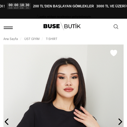
00
00
18
30
:
:
:
!
200 TL'DEN BAŞLAYAN GÖMLEKLER
3000 TL VE ÜZERİ 
GÜN
SAAT
DAK
SN
aplio widget tarafından geliştirilmiştir.
Ana Sayfa
ÜST GİYİM
T-SHİRT