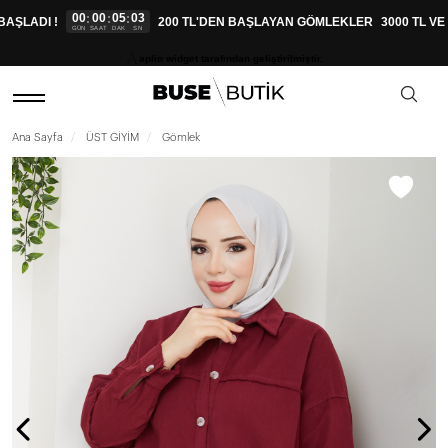
00
00
05
02
:
:
:
ŞLADI !
200 TL'DEN BAŞLAYAN GÖMLEKLER
3000 TL VE 
GÜN
SAAT
DAK
SN
aplio widget tarafından geliştirilmiştir.
Ana Sayfa
ÜST GİYİM
Gömlek