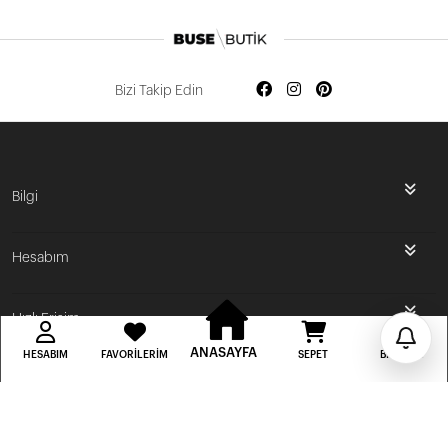
Bizi Takip Edin
İlk Siparişine Özel %5 İndirim
Bilgi
3000 TL VE ÜZERİ ÜCRETSİZ KARGO
Hesabım
300 TL DEN BAŞLAYAN FİYATLAR
Hızlı Erişim
ANASAYFA
HESABIM
FAVORILERIM
SEPET
BILDIRIM
BUSE BUTİK