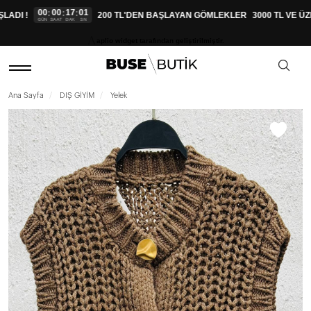
00
00
17
01
:
:
:
ADI !
200 TL'DEN BAŞLAYAN GÖMLEKLER
3000 TL VE ÜZ
GÜN
SAAT
DAK
SN
aplio widget tarafından geliştirilmiştir.
Ana Sayfa
DIŞ GİYİM
Yelek