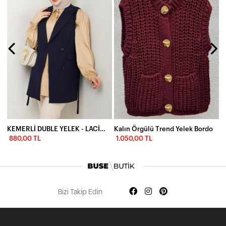
K
KEMERLİ DUBLE YELEK - LACİVERT
Kalın Örgülü Trend Yelek Bordo
880,00 TL
1.050,00 TL
Bizi Takip Edin