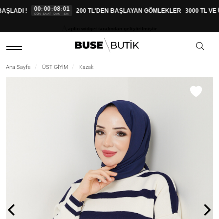
00
00
08
00
:
:
:
ŞLADI !
200 TL'DEN BAŞLAYAN GÖMLEKLER
3000 TL VE 
GÜN
SAAT
DAK
SN
aplio widget tarafından geliştirilmiştir.
Ana Sayfa
ÜST GİYİM
Kazak