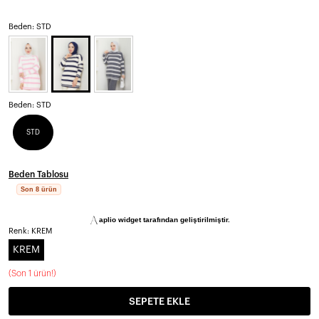
Beden: STD
Beden:
STD
STD
Beden Tablosu
Son 8 ürün
aplio widget tarafından geliştirilmiştir.
Renk:
KREM
KREM
(Son 1 ürün!)
SEPETE EKLE