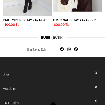
PMLL YIRTIK DETAY KAZAK-KREM
OMUZ ŞAL DETAY KAZAK -KREM
400,00 TL
600,00 TL
Bizi Takip Edin
İlk Siparişine Özel %5 İndirim
Bilgi
3000 TL VE ÜZERİ ÜCRETSİZ KARGO
Hesabım
300 TL DEN BAŞLAYAN FİYATLAR
Hızlı Erişim