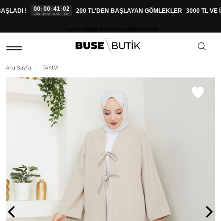
00
00
41
01
:
:
:
ŞLADI !
200 TL'DEN BAŞLAYAN GÖMLEKLER
3000 TL VE 
GÜN
SAAT
DAK
SN
aplio widget tarafından geliştirilmiştir.
Ana Sayfa
TAKIM