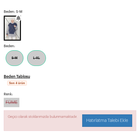
Beden: S-M
Beden:
S-M
L-XL
Beden Tablosu
Son 4 ürün
Renk:
FÜME
Geçici olarak stoklarımızda bulunmamaktadır.
Hatırlatma Talebi Ekle