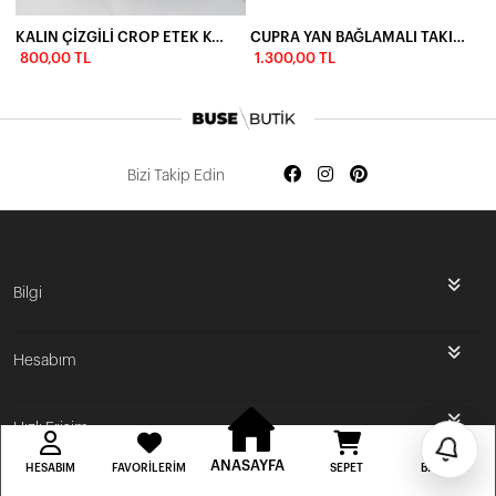
KALIN ÇİZGİLİ CROP ETEK KOMBİN-LACİVERTLİ KREM
CUPRA YAN BAĞLAMALI TAKIM - YEŞİL
800,00 TL
1.300,00 TL
Bizi Takip Edin
İlk Siparişine Özel %5 İndirim
Bilgi
3000 TL VE ÜZERİ ÜCRETSİZ KARGO
Hesabım
300 TL DEN BAŞLAYAN FİYATLAR
Hızlı Erişim
ANASAYFA
HESABIM
FAVORILERIM
SEPET
BILDIRIM
BUSE BUTİK