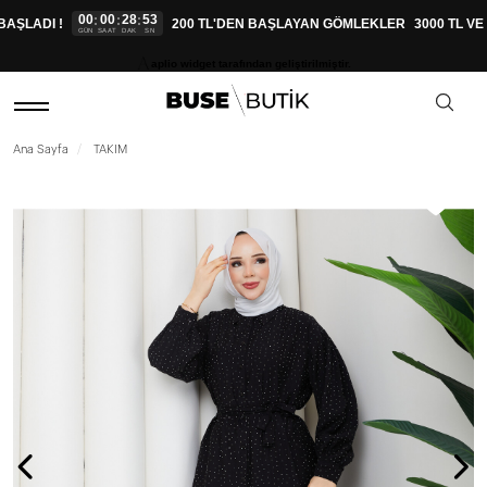
00
00
28
52
:
:
:
AŞLADI !
200 TL'DEN BAŞLAYAN GÖMLEKLER
3000 TL VE 
GÜN
SAAT
DAK
SN
aplio widget tarafından geliştirilmiştir.
Ana Sayfa
TAKIM