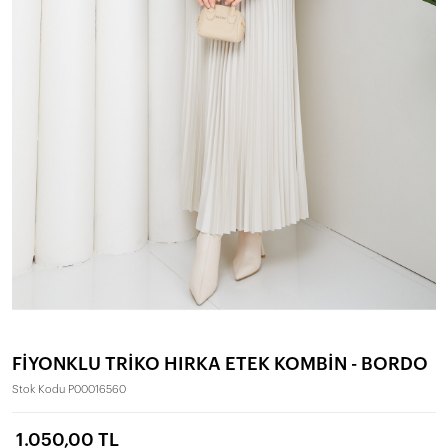
FİYONKLU TRİKO HIRKA ETEK KOMBİN - BORDO
Stok Kodu
P00016560
1.050,00 TL