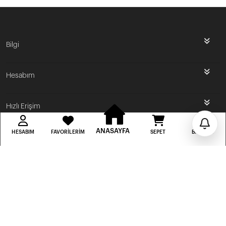
İlk Siparişine Özel %5 İndirim
Bilgi
3000 TL VE ÜZERİ ÜCRETSİZ KARGO
Hesabım
300 TL DEN BAŞLAYAN FİYATLAR
Hızlı Erişim
ANASAYFA
HESABIM
FAVORILERIM
SEPET
BILDIRIM
BUSE BUTİK
Bu site
Vikaon E-Ticaret sistemleri
ile hazırlanmıştır.