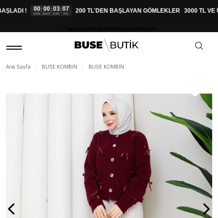
00
00
03
06
:
:
:
ŞLADI !
200 TL'DEN BAŞLAYAN GÖMLEKLER
3000 TL VE 
GÜN
SAAT
DAK
SN
aplio widget tarafından geliştirilmiştir.
Ana Sayfa
BUSE KOMBİN
BUSE KOMBİN