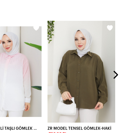
DESEN
900,0
ROCCO ÇİZGİLİ TAŞLI GÖMLEK - TOZ PEMBE
ZR MODEL TENSEL GÖMLEK-HAKİ