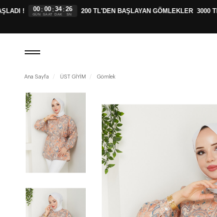
00
00
34
25
:
:
:
DI !
200 TL'DEN BAŞLAYAN GÖMLEKLER
3000 TL 
GÜN
SAAT
DAK
SN
Ana Sayfa
ÜST GİYİM
Gömlek