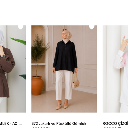
ÇİLEK NERVÜRLÜ GÖMLEK - ACI KAHVE
872 Jakarlı ve Püsküllü Gömlek