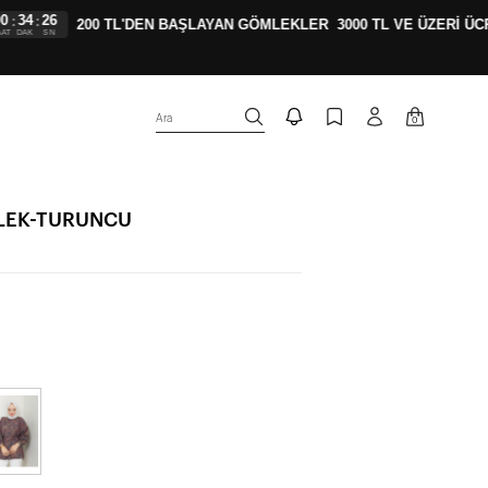
4
25
:
200 TL'DEN BAŞLAYAN GÖMLEKLER
3000 TL VE ÜZERİ ÜCRE
AK
SN
Ara
0
MLEK-TURUNCU