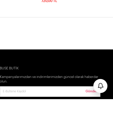
720,00 TL
İlk Siparişine Özel %5 İndirim
3000 TL VE ÜZERİ ÜCRETSİZ KARGO
300 TL DEN BAŞLAYAN FİYATLAR
BUSE BUTİK
Kampanyalarımızdan ve indirimlerimizden güncel olarak haberdar
olun.
Gönder