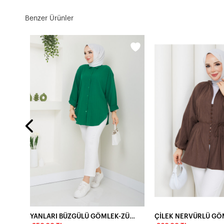
Benzer Ürünler
ŞERİT DETAY KOL KATLAMALI GÖMLEK-YEŞİL
YANLARI BÜZGÜLÜ GÖMLEK-ZÜMRÜT YEŞİLİ