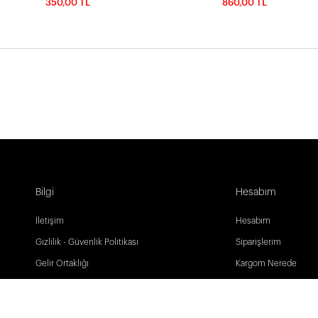
350,00 TL
860,00 TL
Bilgi
Hesabım
İletişim
Hesabım
Gizlilik - Güvenlik Politikası
Siparişlerim
Gelir Ortaklığı
Kargom Nerede
Sık Sorulan Sorular
Favori Listem