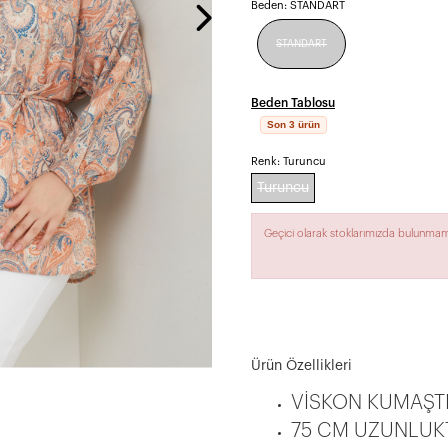
Beden:
STANDART
STANDART
Beden Tablosu
Son 3 ürün
aplio widg
Renk:
Turuncu
Turuncu
Geçici olarak stoklarımızda bulunmam
Ürün Özellikleri
VİSKON KUMAŞT