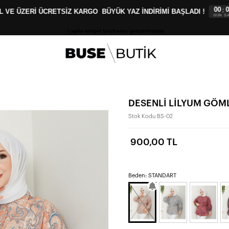
00
00
3
:
:
VE ÜZERİ ÜCRETSİZ KARGO
BÜYÜK YAZ İNDİRİMİ BAŞLADI !
GÜN
SAAT
D
aplio widget tarafından geliştirilmiştir.
DESENLİ LİLYUM GÖ
Stok Kodu
BS-02
900,00 TL
Beden: STANDART