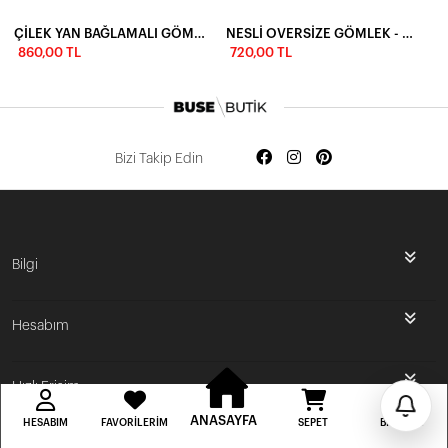
ÇİLEK YAN BAĞLAMALI GÖMLEK - BEYAZ
NESLİ OVERSİZE GÖMLEK - HAKİ
860,00 TL
720,00 TL
Bizi Takip Edin
İlk Siparişine Özel %5 İndirim
Bilgi
3000 TL VE ÜZERİ ÜCRETSİZ KARGO
Hesabım
300 TL DEN BAŞLAYAN FİYATLAR
Hızlı Erişim
ANASAYFA
HESABIM
FAVORILERIM
SEPET
BILDIRIM
BUSE BUTİK