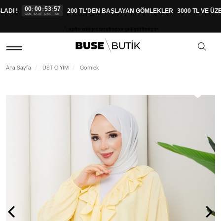
00
00
53
57
:
:
:
DI !
200 TL'DEN BAŞLAYAN GÖMLEKLER
3000 TL VE ÜZE
GÜN
SAAT
DAK
SN
aplio widget tarafından geliştirilmiştir.
Ana Sayfa
ÜST GİYİM
Gömlek