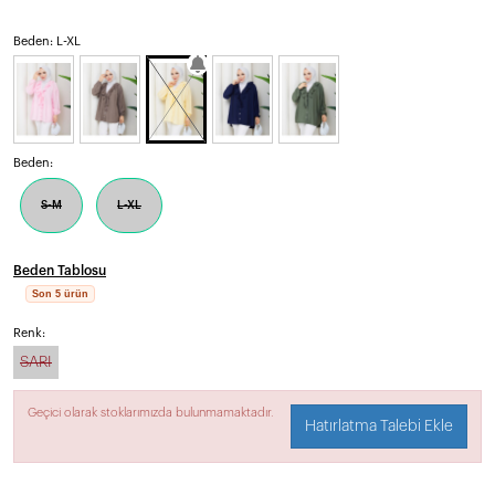
Beden: L-XL
Beden:
S-M
L-XL
Beden Tablosu
Son 5 ürün
aplio widget tarafından geliştirilmiştir.
Renk:
SARI
Geçici olarak stoklarımızda bulunmamaktadır.
Hatırlatma Talebi Ekle