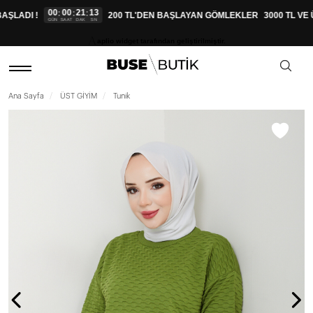
00
00
21
12
:
:
:
ŞLADI !
200 TL'DEN BAŞLAYAN GÖMLEKLER
3000 TL VE 
GÜN
SAAT
DAK
SN
aplio widget tarafından geliştirilmiştir.
Ana Sayfa
ÜST GİYİM
Tunik