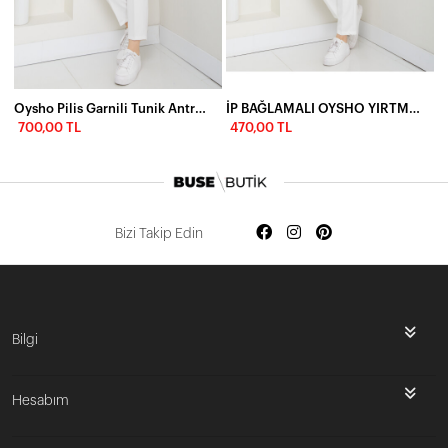
Oysho Pilis Garnili Tunik Antrasit
İP BAĞLAMALI OYSHO YIRTMAÇLI TÜNİK - ACI KAHVE
700,00 TL
470,00 TL
Bizi Takip Edin
Bilgi
Hesabım