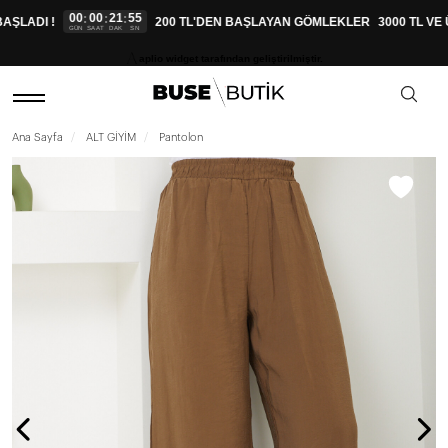
00
00
21
54
:
:
:
ŞLADI !
200 TL'DEN BAŞLAYAN GÖMLEKLER
3000 TL VE 
GÜN
SAAT
DAK
SN
aplio widget tarafından geliştirilmiştir.
Ana Sayfa
ALT GİYİM
Pantolon