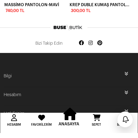
MASSİMO PANTOLON-MAVİ
KREP DUBLE KUMAŞ PANTOLON-VİZON
740,00 TL
300,00 TL
Bizi Takip Edin
İlk Siparişine Özel %5 İndirim
Bilgi
3000 TL VE ÜZERİ ÜCRETSİZ KARGO
Hesabım
300 TL DEN BAŞLAYAN FİYATLAR
Hızlı Erişim
ANASAYFA
HESABIM
FAVORILERIM
SEPET
BILDIRIM
BUSE BUTİK