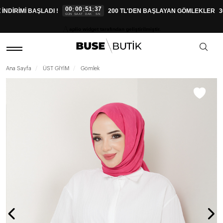
00
00
51
37
:
:
:
DİRİMİ BAŞLADI !
200 TL'DEN BAŞLAYAN GÖMLEKLER
30
GÜN
SAAT
DAK
SN
aplio widget tarafından geliştirilmiştir.
Ana Sayfa
ÜST GİYİM
Gömlek