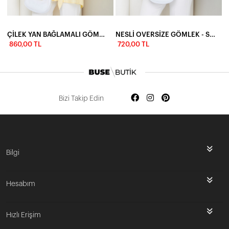
ÇİLEK YAN BAĞLAMALI GÖMLEK - SARI
NESLİ OVERSİZE GÖMLEK - SİYAH
860,00 TL
720,00 TL
Bizi Takip Edin
Bilgi
Hesabım
Hızlı Erişim
İlk Siparişine Özel %5 İndirim