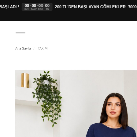
00
00
02
59
:
:
:
LADI !
200 TL'DEN BAŞLAYAN GÖMLEKLER
3000 TL
GÜN
SAAT
DAK
SN
Ana Sayfa
TAKIM