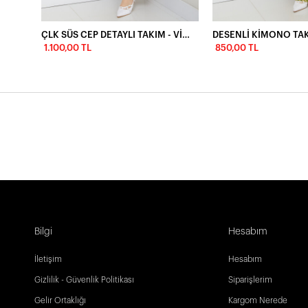
ÇLK SÜS CEP DETAYLI TAKIM - VİZON
DESENLİ KİMONO TAK
1.100,00 TL
850,00 TL
Bilgi
Hesabım
İletişim
Hesabım
Gizlilik - Güvenlik Politikası
Siparişlerim
Gelir Ortaklığı
Kargom Nerede