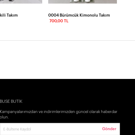
kili Takım
0004 Bürümcük Kimonolu Takım
700,00 TL
BUSE BUTİK
Kampanyalarımızdan ve indirimlerimizden güncel olarak haberdar
olun.
Gönder