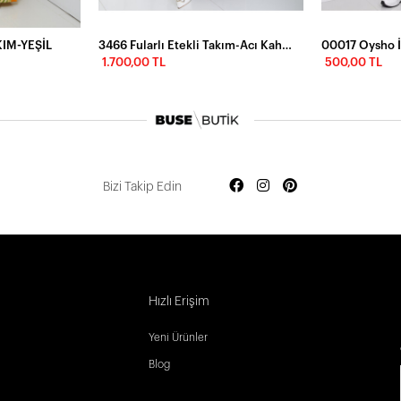
IM-YEŞİL
3466 Fularlı Etekli Takım-Acı Kahve
00017 Oysho İ
1.700,00 TL
500,00 TL
Bizi Takip Edin
Hızlı Erişim
Yeni Ürünler
Blog