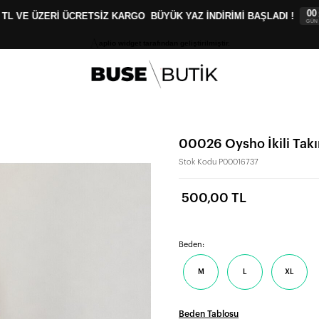
00
00
:
 VE ÜZERİ ÜCRETSİZ KARGO
BÜYÜK YAZ İNDİRİMİ BAŞLADI !
GÜN
SAAT
aplio widget tarafından geliştirilmiştir.
00026 Oysho İkili Tak
Stok Kodu
P00016737
500,00 TL
Beden:
M
L
XL
Beden Tablosu