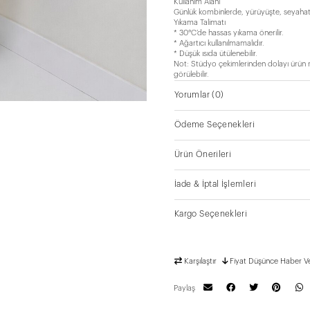
Kullanım Alanı
Günlük kombinlerde, yürüyüşte, seyahatte,
Yıkama Talimatı
* 30°C’de hassas yıkama önerilir.
* Ağartıcı kullanılmamalıdır.
* Düşük ısıda ütülenebilir.
Not: Stüdyo çekimlerinden dolayı ürün ren
görülebilir.
Yorumlar
(0)
Ödeme Seçenekleri
Ürün Önerileri
İade & İptal İşlemleri
Kargo Seçenekleri
Karşılaştır
Fiyat Düşünce Haber V
Paylaş