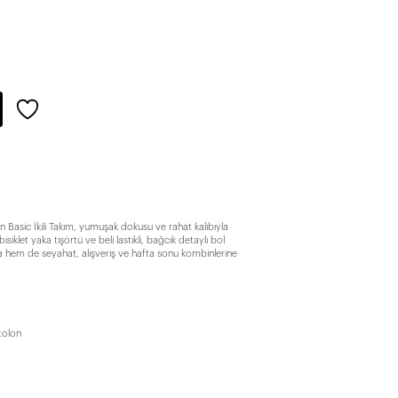
en Basic İkili Takım, yumuşak dokusu ve rahat kalıbıyla
klet yaka tişörtü ve beli lastikli, bağcık detaylı bol
 hem de seyahat, alışveriş ve hafta sonu kombinlerine
ntolon