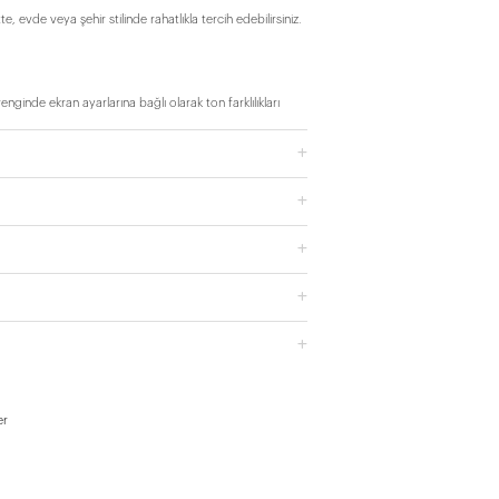
 evde veya şehir stilinde rahatlıkla tercih edebilirsiniz.
ginde ekran ayarlarına bağlı olarak ton farklılıkları
er