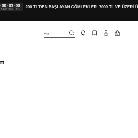
02
59
:
:
200 TL'DEN BAŞLAYAN GÖMLEKLER
3000 TL VE ÜZERİ ÜCR
DAK
SN
Ara
0
ım