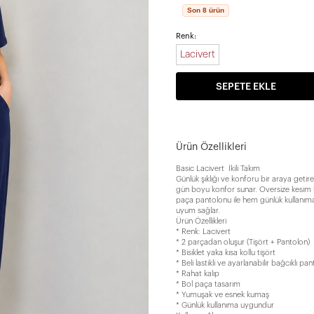
Son 8 ürün
Renk:
Lacivert
SEPETE EKLE
Ürün Özellikleri
Basic Lacivert İkili Takım
Günlük şıklığı ve konforu bir araya getir
gün boyu konfor sunar. Oversize kesim bisi
paça pantolonu ile hem günlük kullanıma
uyum sağlar.
Ürün Özellikleri
* Renk: Lacivert
* 2 parçadan oluşur (Tişört + Pantolon)
* Bisiklet yaka kısa kollu tişört
* Beli lastikli ve ayarlanabilir bağcıklı pa
* Rahat kalıp
* Bol paça tasarım
* Yumuşak ve esnek kumaş
* Günlük kullanıma uygundur